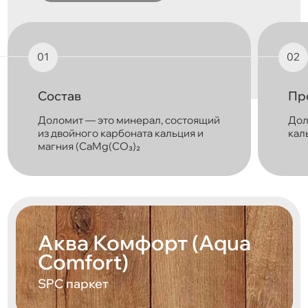
Состав
Пр
Доломит — это минерал, состоящий
Дол
из двойного карбоната кальция и
каль
магния (CaMg(CO₃)₂
Аква Комфорт (Aqua
Comfort)
SPC паркет