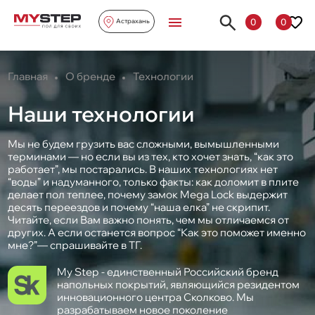
0
0
Астрахань
Главная
О бренде
Технологии
Наши технологии
Мы не будем грузить вас сложными, вымышленными
терминами — но если вы из тех, кто хочет знать, “как это
работает”, мы постарались. В наших технологиях нет
“воды” и надуманного, только факты: как доломит в плите
делает пол теплее, почему замок Mega Lock выдержит
десять переездов и почему “наша елка” не скрипит.
Читайте, если Вам важно понять, чем мы отличаемся от
других. А если останется вопрос “Как это поможет именно
мне?”— спрашивайте в ТГ.
My Step - единственный Российский бренд
напольных покрытий, являющийся резидентом
инновационного центра Сколково. Мы
разрабатываем новое поколение