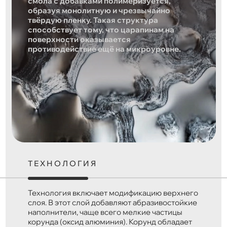
смола с добавками полимеризуется,
образуя монолитную и чрезвычайно
твёрдую пленку. Такая структура
способствует тому, что царапинам на
поверхности оказывается
противодействие ещё на микроуровне.
ТЕХНОЛОГИЯ
Технология включает модификацию верхнего
слоя. В этот слой добавляют абразивостойкие
наполнители, чаще всего мелкие частицы
корунда (оксид алюминия). Корунд обладает