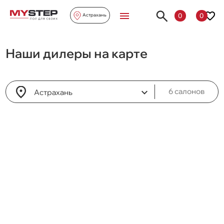
0
0
Астрахань
Наши
дилеры на карте
6 салонов
Астрахань