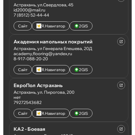
Астрахань, ул.Свердлова, 45
id2000@mail.ru
7 (8512) 52-44-44
Сайт
Я.Навигатор
2GIS
Академия напольных покрытий
Астрахань, ул Генерала Епешева, 20Д
academy,flooring@yandex,ru
8-917-088-20-20
Сайт
Я.Навигатор
2GIS
ЕвроПол Астрахань
Астрахань, ул. Пирогова, 200
нет
79272543682
Сайт
Я.Навигатор
2GIS
КА2 - Боевая