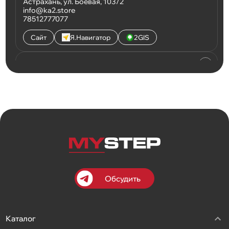
Астрахань, ул. Боевая, 103/2
info@ka2.store
78512777077
Сайт
Я.Навигатор
2GIS
КА2 - Латвийская
Астрахань, ул. Латвийская, 33
info@ka2.store
78512777077
Сайт
Я.Навигатор
2GIS
Клондайк
Астрахань, ул. Пирогова, 200
klondaykast@mail.ru
89275556111
Обсудить
Сайт
Я.Навигатор
2GIS
Каталог