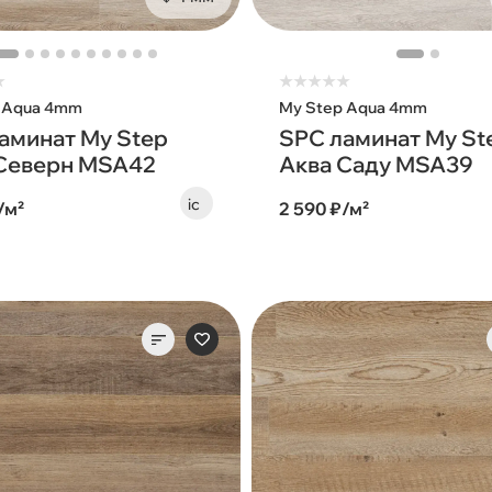
★
★
★
★
★
★
 Aqua 4mm
My Step Aqua 4mm
аминат My Step
SPC ламинат My St
Северн MSA42
Аква Саду MSA39
/м²
2 590 ₽/м²