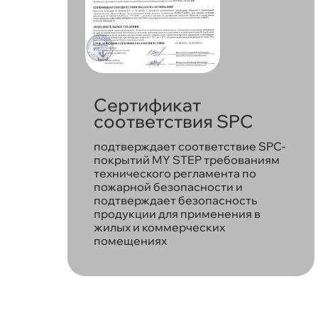
Сертификат
соответствия SPC
подтверждает соответствие SPC-
покрытий MY STEP требованиям
технического регламента по
пожарной безопасности и
подтверждает безопасность
продукции для применения в
жилых и коммерческих
помещениях