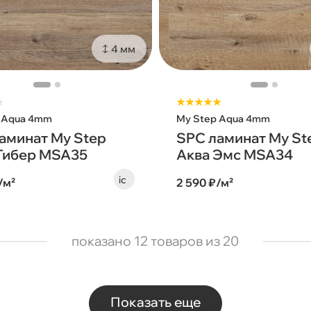
4 мм
★
★★★★★
 Aqua 4mm
My Step Aqua 4mm
аминат My Step
SPC ламинат My St
Тибер MSA35
Аква Эмс MSA34
/м²
2 590 ₽/м²
показано 12 товаров из 20
Показать еще