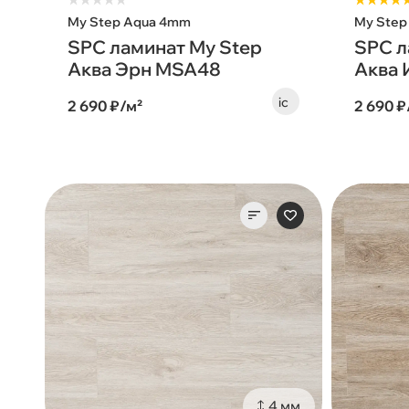
★
★
★
★
★
★★★★
My Step Aqua 4mm
My Step
SPC ламинат My Step
SPC л
Аква Эрн MSA48
Аква 
2 690 ₽/м²
2 690 ₽
4 мм