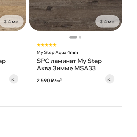
4 мм
4 мм
★★★★★
My Step Aqua 4mm
ep
SPC ламинат My Step
Аква Зимме MSA33
2 590 ₽/м²