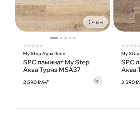
4 мм
★
★
★
★
★
★
★
★
★
My Step Aqua 4mm
My Step
SPC ламинат My Step
SPC л
Аква Турнэ MSA37
Аква 
2 590 ₽/м²
2 590 ₽