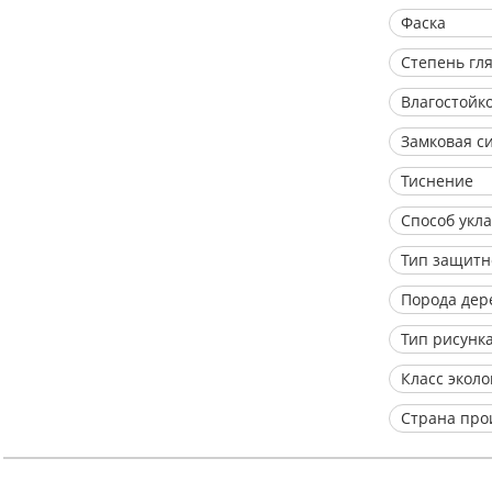
Фаска
Степень гл
Влагостойк
Замковая с
Тиснение
Способ укл
Тип защитн
Порода дер
Тип рисунк
Класс экол
Страна про