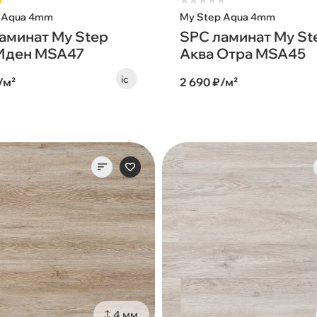
★
★
★
★
★
★
 Aqua 4mm
My Step Aqua 4mm
аминат My Step
SPC ламинат My St
Иден MSA47
Аква Отра MSA45
/м²
2 690 ₽/м²
4 мм