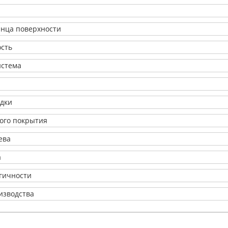
янца поверхности
ость
истема
адки
ого покрытия
ева
а
огичности
изводства