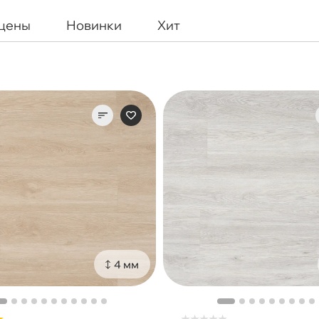
 цены
Новинки
Хит
4 мм