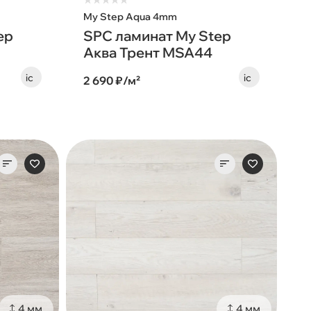
★
★
★
★
★
My Step Aqua 4mm
ep
SPC ламинат My Step
Аква Трент MSA44
2 690 ₽/м²
4 мм
4 мм