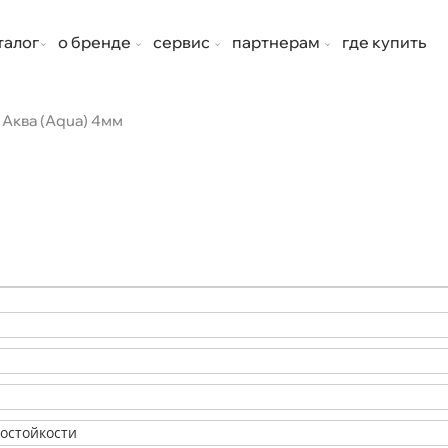
талог
о бренде
сервис
партнерам
где купить
Аква (Aqua) 4мм
состойкости