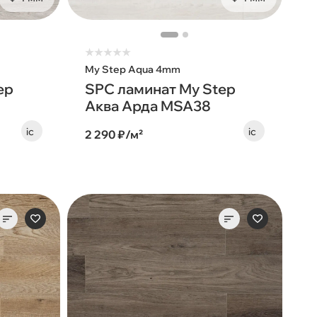
★
★
★
★
★
My Step Aqua 4mm
ep
SPC ламинат My Step
Аква Арда MSA38
2 290 ₽/м²