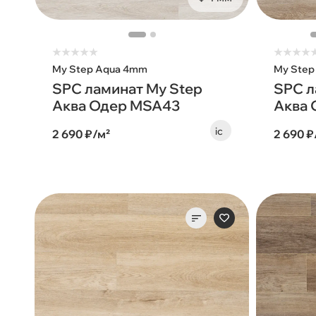
★
★
★
★
★
★
★
★
★
My Step Aqua 4mm
My Step
SPC ламинат My Step
SPC л
Аква Одер MSA43
Аква 
2 690 ₽/м²
2 690 ₽