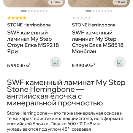
8 мм
8 мм
★★★★★
★
★
★
★
★
STONE Herringbone
STONE Herringbone
SWF каменный
SWF каменный
ламинат My Step
ламинат My Step
Стоун Елка MS9218
Стоун Елка MS8518
Яри
Монблан
5 990 ₽/м²
5 990 ₽/м²
SWF каменный ламинат My Step
Stone Herringbone —
английская ёлочка с
минеральной прочностью
Stone Herringbone — это та же минеральная основа и
те же характеристики коллекции Stone, но в формате
английской ёлочки. Планки 600×120×8 мм
укладываются под углом 45°, создавая