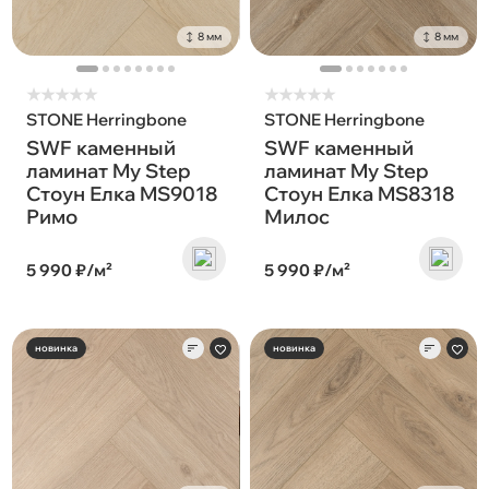
8 мм
8 мм
★
★
★
★
★
★
★
★
★
★
STONE Herringbone
STONE Herringbone
SWF каменный
SWF каменный
ламинат My Step
ламинат My Step
Стоун Елка MS9018
Стоун Елка MS8318
Римо
Милос
5 990 ₽/м²
5 990 ₽/м²
новинка
новинка