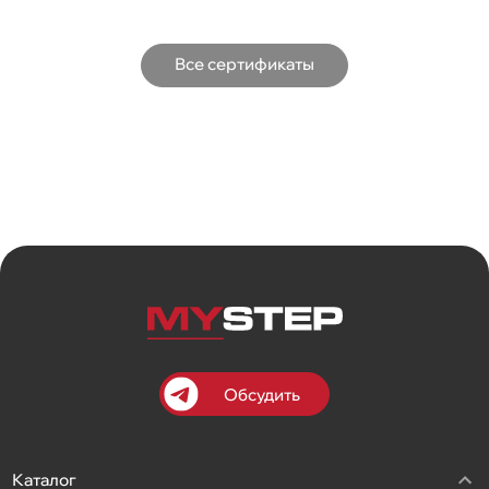
Все сертификаты
Обсудить
Каталог