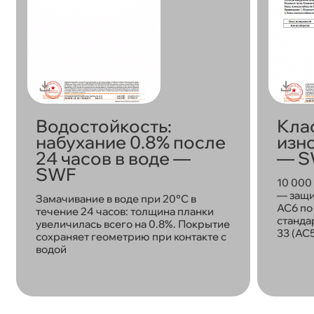
Водостойкость:
Кла
набухание 0.8% после
изн
24 часов в воде —
— S
SWF
10 000
— защи
Замачивание в воде при 20°C в
AC6 по
течение 24 часов: толщина планки
станда
увеличилась всего на 0.8%. Покрытие
33 (AC
сохраняет геометрию при контакте с
водой