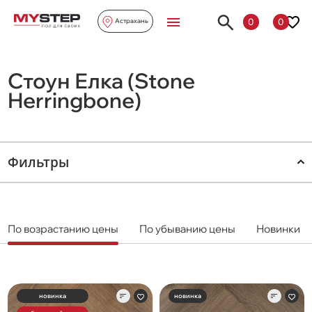
0
0
Астрахань
Стоун Елка (Stone
Herringbone)
Фильтры
По возрастанию цены
По убыванию цены
Новинки
новинка
новинка