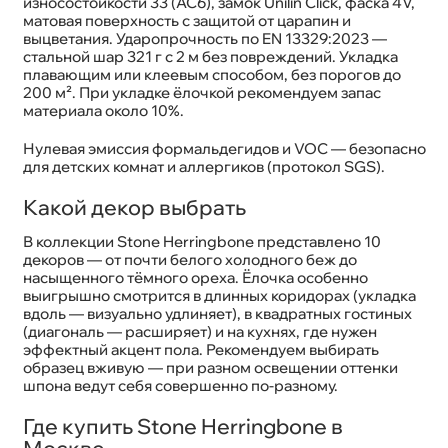
износостойкости 33 (AC6), замок Unilin Click, фаска 4V,
матовая поверхность с защитой от царапин и
выцветания. Ударопрочность по EN 13329:2023 —
стальной шар 321 г с 2 м без повреждений. Укладка
плавающим или клеевым способом, без порогов до
200 м². При укладке ёлочкой рекомендуем запас
материала около 10%.
Нулевая эмиссия формальдегидов и VOC — безопасно
для детских комнат и аллергиков (протокол SGS).
Какой декор выбрать
В коллекции Stone Herringbone представлено 10
декоров — от почти белого холодного беж до
насыщенного тёмного ореха. Ёлочка особенно
выигрышно смотрится в длинных коридорах (укладка
вдоль — визуально удлиняет), в квадратных гостиных
(диагональ — расширяет) и на кухнях, где нужен
эффектный акцент пола. Рекомендуем выбирать
образец вживую — при разном освещении оттенки
шпона ведут себя совершенно по-разному.
Где купить Stone Herringbone в