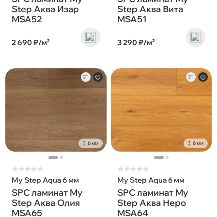
Step Аква Изар
Step Аква Вита
MSA52
MSA51
2 690 ₽/м²
3 290 ₽/м²
6 мм
6 мм
★
★
★
★
★
★
★
★
★
★
My Step Aqua 6 мм
My Step Aqua 6 мм
SPC ламинат My
SPC ламинат My
Step Аква Олия
Step Аква Неро
MSA65
MSA64