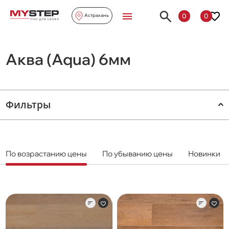
0
0
Астрахань
Аква (Aqua) 6мм
Фильтры
По возрастанию цены
По убыванию цены
Новинки