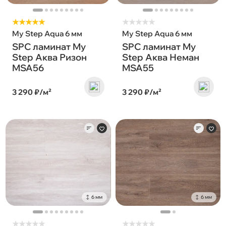
★★★★★
★
★
★
★
★
My Step Aqua 6 мм
My Step Aqua 6 мм
SPC ламинат My
SPC ламинат My
Step Аква Ризон
Step Аква Неман
MSA56
MSA55
3 290 ₽/м²
3 290 ₽/м²
6 мм
6 мм
★
★
★
★
★
★
★
★
★
★