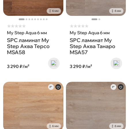
6 мм
6 мм
★
★
★
★
★
★
★
★
★
★
My Step Aqua 6 мм
My Step Aqua 6 мм
SPC ламинат My
SPC ламинат My
Step Аква Терсо
Step Аква Танаро
MSA58
MSA57
3 290 ₽/м²
3 290 ₽/м²
6 мм
6 мм