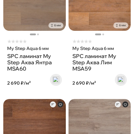
6 мм
6 мм
★
★
★
★
★
★
★
★
★
★
My Step Aqua 6 мм
My Step Aqua 6 мм
SPC ламинат My
SPC ламинат My
Step Аква Янтра
Step Аква Лим
MSA60
MSA59
2 690 ₽/м²
2 690 ₽/м²