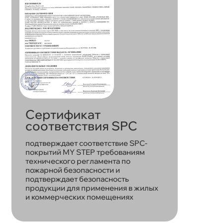
Сертификат
соответствия SPC
подтверждает соответствие SPC-
покрытий MY STEP требованиям
технического регламента по
пожарной безопасности и
подтверждает безопасность
продукции для применения в жилых
и коммерческих помещениях