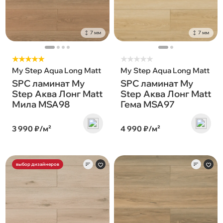
7 мм
7 мм
★★★★★
★
★
★
★
★
My Step Aqua Long Matt
My Step Aqua Long Matt
SPC ламинат My
SPC ламинат My
Step Аква Лонг Matt
Step Аква Лонг Matt
Мила MSA98
Гема MSA97
3 990 ₽/м²
4 990 ₽/м²
выбор дизайнеров