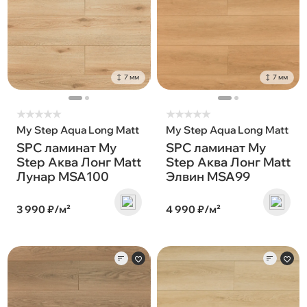
7 мм
7 мм
★
★
★
★
★
★
★
★
★
★
My Step Aqua Long Matt
My Step Aqua Long Matt
SPC ламинат My
SPC ламинат My
Step Аква Лонг Matt
Step Аква Лонг Matt
Лунар MSA100
Элвин MSA99
3 990 ₽/м²
4 990 ₽/м²