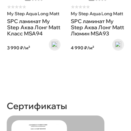
★
★
★
★
★
★
★
★
★
★
My Step Aqua Long Matt
My Step Aqua Long Matt
SPC ламинат My
SPC ламинат My
Step Аква Лонг Matt
Step Аква Лонг Matt
Класс MSA94
Люмин MSA93
3 990 ₽/м²
4 990 ₽/м²
Сертификаты