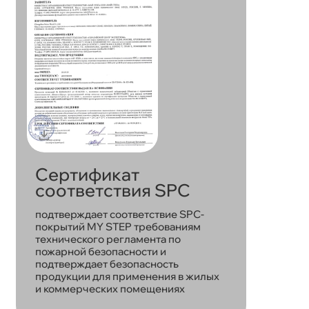
Сертификат
соответствия SPC
подтверждает соответствие SPC-
покрытий MY STEP требованиям
технического регламента по
пожарной безопасности и
подтверждает безопасность
продукции для применения в жилых
и коммерческих помещениях