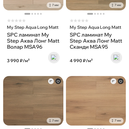
7 мм
7 мм
★
★
★
★
★
★
★
★
★
★
My Step Aqua Long Matt
My Step Aqua Long Matt
SPC ламинат My
SPC ламинат My
Step Аква Лонг Matt
Step Аква Лонг Matt
Волар MSA96
Сканди MSA95
3 990 ₽/м²
4 990 ₽/м²
7 мм
7 мм