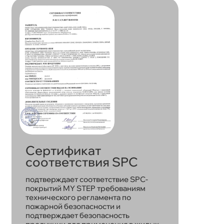
Сертификат
соответствия SPC
подтверждает соответствие SPC-
покрытий MY STEP требованиям
технического регламента по
пожарной безопасности и
подтверждает безопасность