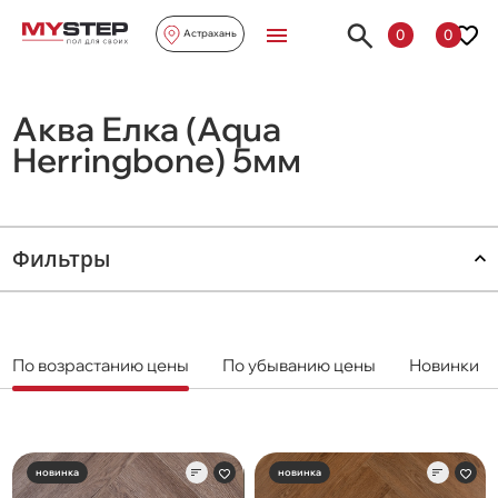
0
0
Астрахань
Аква Елка (Aqua
Herringbone) 5мм
Фильтры
По возрастанию цены
По убыванию цены
Новинки
новинка
новинка