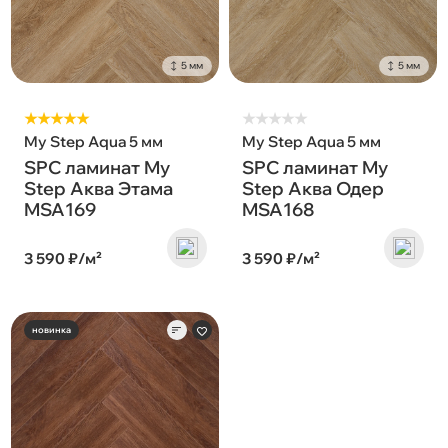
5 мм
5 мм
★★★★★
★
★
★
★
★
My Step Aqua 5 мм
My Step Aqua 5 мм
SPC ламинат My
SPC ламинат My
Step Аква Этама
Step Аква Одер
MSA169
MSA168
3 590 ₽/м²
3 590 ₽/м²
новинка