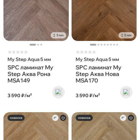
5 мм
5 мм
★
★
★
★
★
★
★
★
★
★
My Step Aqua 5 мм
My Step Aqua 5 мм
SPC ламинат My
SPC ламинат My
Step Аква Рона
Step Аква Нова
MSA149
MSA170
3 590 ₽/м²
3 590 ₽/м²
новинка
новинка