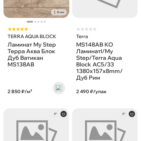
8 мм
★★★★★
★
★
★
★
★
TERRA AQUA BLOCK
Terra
Ламинат My Step
MS148AB KO
Терра Аква Блок
Ламинатl/My
Дуб Ватикан
Step/Terra Aqua
MS138AB
Block AC5/33
1380х157х8mm/
Дуб Рим
2 850 ₽/м²
2 490 ₽/упак