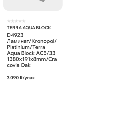
★
★
★
★
★
TERRA AQUA BLOCK
D4923
Ламинат/Kronopol/
Platinium/Terra
Aqua Block AC5/33
1380х191х8mm/Cra
covia Oak
3 090 ₽/упак