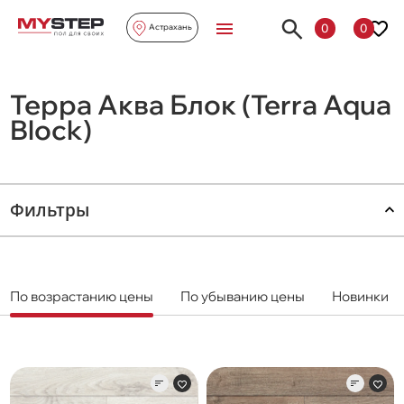
0
0
Астрахань
Терра Аква Блок (Terra Aqua
Block)
Фильтры
По возрастанию цены
По убыванию цены
Новинки