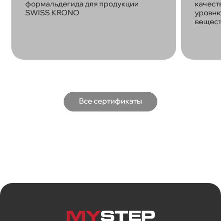
формальдегида для продукции
качест
SWISS KRONO
уровню
вещест
Все сертификаты