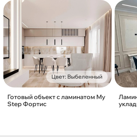
Цвет: Выбеленный
Готовый объект с ламинатом My
Ламин
Step Фортис
уклад