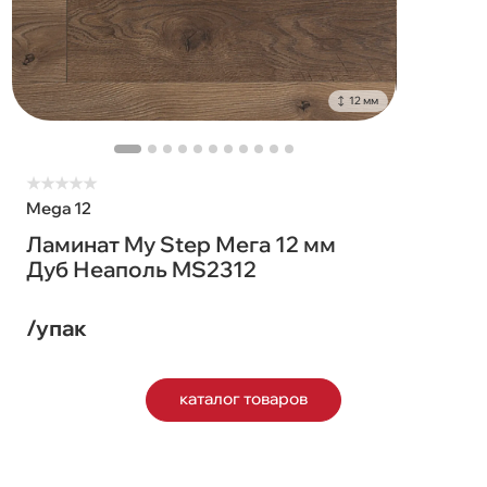
12 мм
★
★
★
★
★
Mega 12
Ламинат My Step Мега 12 мм
Дуб Неаполь MS2312
/упак
каталог товаров