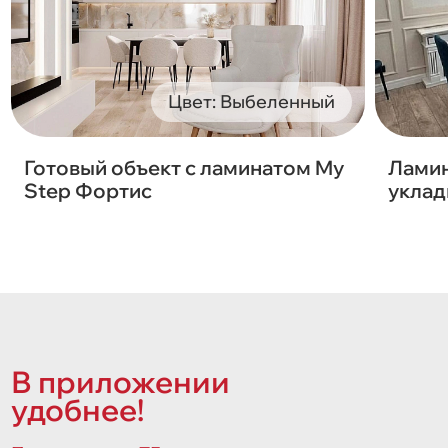
Цвет: Выбеленный
Готовый объект с ламинатом My
Ламин
Step Фортис
уклад
В приложении
удобнее!